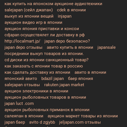
как купить на японском аукционе аудиотехники
salejapan (сейл джапан)
cdek в японии
выкуп из японии вещей
injapan
аукцион видео игр в японии
аукцион япония приставки и консои
cdjapan осуществялет ли доставку в рф
http://localmart.jp/
japan depo безопасно?
japan depo отзывы
авито купить в японии
japansale
посредники выкуп товаров из японии.
cd диски из японии санкционный товар?
как заказать с японии товар в россию
как сделать доставку из японии
авито в японии
японский авито
bdazil japan
баер япония
salejapan отзывы
rakuten japan market
аукцион электроники в японии
аукцион рыболовных товаров в японии
japan luct .com
аукцион рыболовных приманок в японии
салеяпан в японии
аукцион маркет товары из японии
japan баер
avito d zgjybb
jeljapan.com отзывы