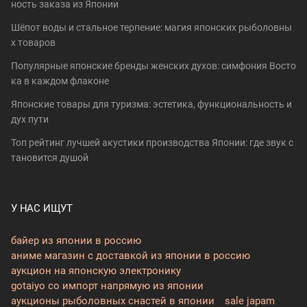
ность заказа из Японии
Шёпот воды и стальное терпение: магия японских рыболовны
х товаров
Популярные японские бренды женских духов: симфония Восто
ка в каждом флаконе
Японские товары для туризма: эстетика, функциональность и
дух пути
Топ рейтинг лучшей акустики производства Японии: где звук с
тановится душой
У НАС ИЩУТ
байер из японии в россию
аниме магазин с доставкой из японии в россию
аукцион на японскую электронику
gotaiyo co импорт напрямую из японии
аукционы рыболовных снастей в японии
sale japam