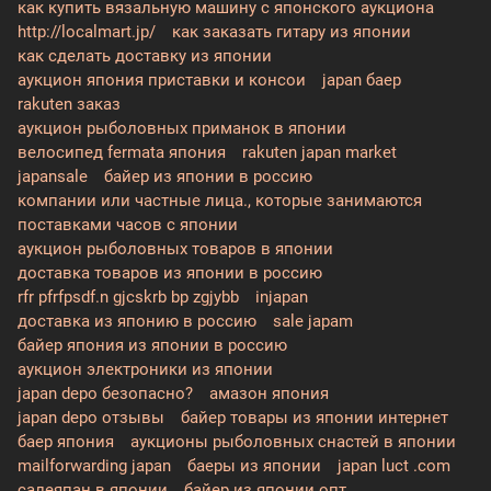
как купить вязальную машину с японского аукциона
http://localmart.jp/
как заказать гитару из японии
как сделать доставку из японии
аукцион япония приставки и консои
japan баер
rakuten заказ
аукцион рыболовных приманок в японии
велосипед fermata япония
rakuten japan market
japansale
байер из японии в россию
компании или частные лица., которые занимаются
поставками часов с японии
аукцион рыболовных товаров в японии
доставка товаров из японии в россию
rfr pfrfpsdf.n gjcskrb bp zgjybb
injapan
доставка из японию в россию
sale japam
байер япония из японии в россию
аукцион электроники из японии
japan depo безопасно?
амазон япония
japan depo отзывы
байер товары из японии интернет
баер япония
аукционы рыболовных снастей в японии
mailforwarding japan
баеры из японии
japan luct .com
салеяпан в японии
байер из японии опт