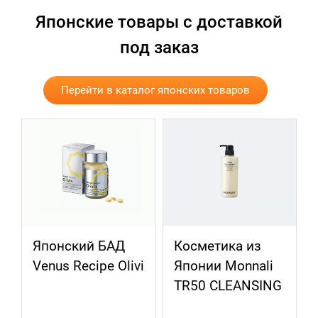
Японские товары с доставкой
под заказ
Перейти в каталог японских товаров
Косметика из
Косметика из
i
Японии Monnali
Японии Monnali
TR50 CLEANSING
BLACK SERIES
PROTECT