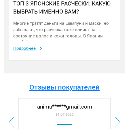
ТОП-3 ЯПОНСКИЕ РАСЧЕСКИ: КАКУЮ
ВЫБРАТЬ ИМЕННО ВАМ?
Многие тратят деньги на шампуни и маски, но
забывают, что расческа тоже влияет на
состояние волос и кожи головы. В Японии
особой популярностью пользуются три модели,
Подробнее
каждая из которых решает свою задачу.
Отзывы покупателей
m
vlad.mi*********mail.ru
31.07.2026