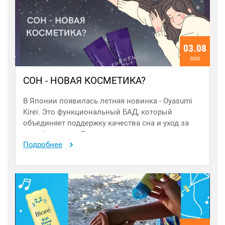
03.08
2026
СОН - НОВАЯ КОСМЕТИКА?
В Японии появилась летняя новинка - Oyasumi
Kirei. Это функциональный БАД, который
объединяет поддержку качества сна и уход за
кожей изнутри. Пока мы спим, организм
Подробнее
продолжает активно восстанавливаться.
Поэтому полноценный сон важен не меньше,
чем питание, физическая активность и
привычный уход за кожей.