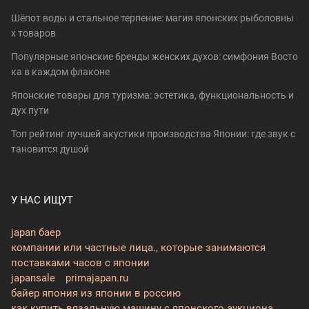
Шёпот воды и стальное терпение: магия японских рыболовны
х товаров
Популярные японские бренды женских духов: симфония Восто
ка в каждом флаконе
Японские товары для туризма: эстетика, функциональность и
дух пути
Топ рейтинг лучшей акустики производства Японии: где звук с
тановится душой
У НАС ИЩУТ
japan баер
компании или частные лица., которые занимаются
поставками часов с японии
japansale
primajapan.ru
байер япония из японии в россию
как купить вязальную машину с японского аукциона