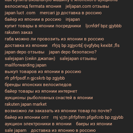
велосипед fermata япония
jeljapan.com отзывы
japan luct .com
mercari jp доставка в россию
байер из японии в россию
injapan
купит товары в японии посредники
ljcnfdrf bpz gjybbb
rakuten заказ
габа можно ли провозить из японии в россию
доставка из японии
rfrjq bp zgjycrb[ rjvgfybq kexibt ,fls
japan depo отзывы
japan depo безопасно?
salejapan (сейл джапан)
salejapan отзывы
mailforwarding japan
выкуп товаров из японии в россию
rfr pfrfpsdf.n gjcskrb bp zgjybb
бренды японских велосипедов
байер товары из японии интернет
аукционы рыболовных снастей в японии
rakuten japan market
возможно ли заказать из японии товар по почте?
байер из японии опт
rnj vj;tn pfrfpfnm pfgxfcnb bp zgjybb
аукцион электроники в японии
баеры из японии
sale japam
доставка из японию в россию