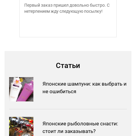
тро. С
Посылка приехала в идеальном состоянии.
Потря
ку!
Особенно спасибо за наклейку Хрупкий
Японии
груз. Быстро и качественно. Я доволен
которо
доехал
услуги
Статьи
Японские шампуни: как выбрать и
не ошибиться
Японские рыболовные снасти:
стоит ли заказывать?