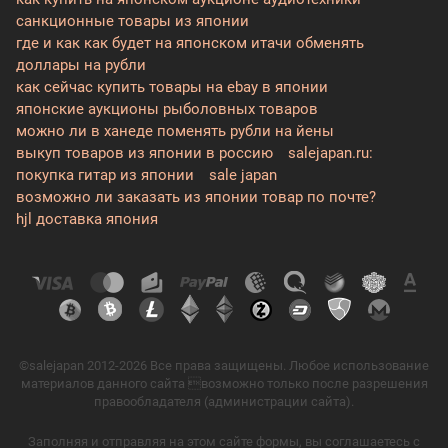
санкционные товары из японии
где и как как будет на японском итачи обменять
доллары на рубли
как сейчас купить товары на ebay в японии
японские аукционы рыболовных товаров
можно ли в ханеде поменять рубли на йены
выкуп товаров из японии в россию
salejapan.ru:
покупка гитар из японии
sale japan
возможно ли заказать из японии товар по почте?
hjl доставка япония
©salejapan 2012-2026 Все права защищены. Любое использование
материалов данного сайта возможно только после разрешения
правообладателя (администрации сайта).
Заполняя и отправляя на этом сайте формы, вы соглашаетесь с