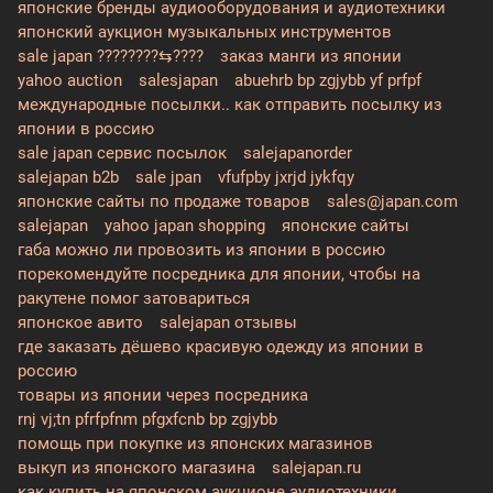
японские бренды аудиооборудования и аудиотехники
японский аукцион музыкальных инструментов
sale japan ????????⇆????
заказ манги из японии
yahoo auction
salesjapan
abuehrb bp zgjybb yf prfpf
международные посылки.. как отправить посылку из
японии в россию
sale japan сервис посылок
salejapanorder
salejapan b2b
sale jpan
vfufpby jxrjd jykfqy
японские сайты по продаже товаров
sales@japan.com
salejapan
yahoo japan shopping
японские сайты
габа можно ли провозить из японии в россию
порекомендуйте посредника для японии, чтобы на
ракутене помог затовариться
японское авито
salejapan отзывы
где заказать дёшево красивую одежду из японии в
россию
товары из японии через посредника
rnj vj;tn pfrfpfnm pfgxfcnb bp zgjybb
помощь при покупке из японских магазинов
выкуп из японского магазина
salejapan.ru
как купить на японском аукционе аудиотехники