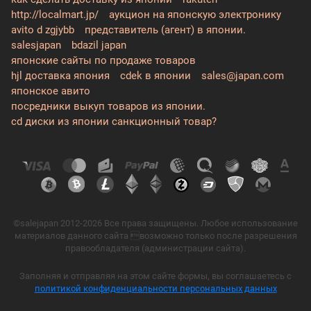
http://localmart.jp/
аукцион на японскую электронику
avito d zgjybb
представитель (агент) в японии.
salesjapan
bdazil japan
японские сайты по продаже товаров
hjl доставка япония
cdek в японии
sales@japan.com
японское авито
посредники выкуп товаров из японии.
cd диски из японии санкционный товар?
©salejapan 2012-2026 Все права защищены. Любое использование
материалов данного сайта возможно только после разрешения
правообладателя (администрации сайта).
Заполняя и отправляя на этом сайте формы, вы соглашаетесь с
политикой конфиденциальности персональных данных