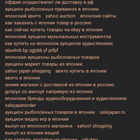
cdjapan осуществялет ли доставку в рф
аукцион рыболовных приманок в японии
японский авито
yahoo auction
японские сайты
как заказать с японии товар в россию
как сейчас купить товары на ebay в японии
японский аукцион музыкальных инструментов
как купить на японском аукционе аудиотехники
abuehrb bp zgjybb yf prfpf
японские аукционы рыболовных товаров
аукцион маркет товары из японии
yahoo japan shopping
авито купить в японии
авито в японии
аниме магазин с доставкой из японии в россию
gotaiyo co импорт напрямую из японии
японские бренды аудиооборудования и аудиотехники
salejapanorder
аукцион рыболовных товаров в японии
salejapan.ru
аукцион видео игр в японии
выкуп из японского магазина
yahoo! shopping
выкуп из японии вещей
как сделать доставку из японии
rakuten