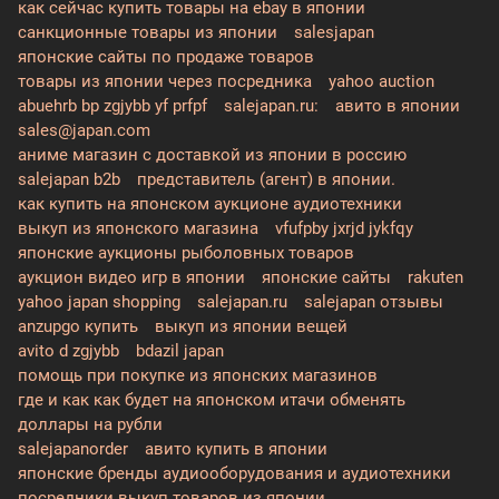
как сейчас купить товары на ebay в японии
санкционные товары из японии
salesjapan
японские сайты по продаже товаров
товары из японии через посредника
yahoo auction
abuehrb bp zgjybb yf prfpf
salejapan.ru:
авито в японии
sales@japan.com
аниме магазин с доставкой из японии в россию
salejapan b2b
представитель (агент) в японии.
как купить на японском аукционе аудиотехники
выкуп из японского магазина
vfufpby jxrjd jykfqy
японские аукционы рыболовных товаров
аукцион видео игр в японии
японские сайты
rakuten
yahoo japan shopping
salejapan.ru
salejapan отзывы
anzupgo купить
выкуп из японии вещей
avito d zgjybb
bdazil japan
помощь при покупке из японских магазинов
где и как как будет на японском итачи обменять
доллары на рубли
salejapanorder
авито купить в японии
японские бренды аудиооборудования и аудиотехники
посредники выкуп товаров из японии.