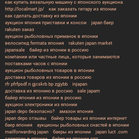
как купить вязальную машину с японского аукциона
http://localmart.jp/
как заказать гитару из японии
как сделать доставку из японии
аукцион япония приставки и консои
japan баер
rakuten заказ
аукцион рыболовных приманок в японии
велосипед fermata япония
rakuten japan market
japansale
байер из японии в россию
компании или частные лица., которые занимаются
поставками часов с японии
аукцион рыболовных товаров в японии
доставка товаров из японии в россию
rfr pfrfpsdf.n gjcskrb bp zgjybb
injapan
доставка из японию в россию
sale japam
байер япония из японии в россию
аукцион электроники из японии
japan depo безопасно?
амазон япония
japan depo отзывы
байер товары из японии интернет
баер япония
аукционы рыболовных снастей в японии
mailforwarding japan
баеры из японии
japan luct .com
салеяпан в японии
байер из японии опт