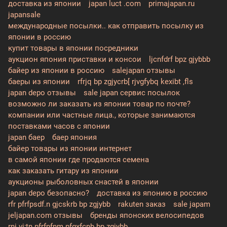
доставка из японии
japan luct .com
primajapan.ru
japansale
международные посылки.. как отправить посылку из
японии в россию
купит товары в японии посредники
аукцион япония приставки и консои
ljcnfdrf bpz gjybbb
байер из японии в россию
salejapan отзывы
баеры из японии
rfrjq bp zgjycrb[ rjvgfybq kexibt ,fls
japan depo отзывы
sale japan сервис посылок
возможно ли заказать из японии товар по почте?
компании или частные лица., которые занимаются
поставками часов с японии
japan баер
баер япония
байер товары из японии интернет
в самой японии где продаются семена
как заказать гитару из японии
аукционы рыболовных снастей в японии
japan depo безопасно?
доставка из японию в россию
rfr pfrfpsdf.n gjcskrb bp zgjybb
rakuten заказ
sale japam
jeljapan.com отзывы
бренды японских велосипедов
rnj vj;tn pfrfpfnm pfgxfcnb bp zgjybb