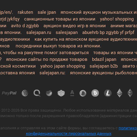
jp/en/.
rakuten
sale jpan
японский аукцион музыкальных и
xrjd jykfqy
санкционные товары из японии
yahoo! shopping
нии
avito d zgjybb
аукцион видео игр в японии
аниме мага
 в японии.
salejapan.ru
salesjapan
abuehrb bp zgjybb yf prfpf
 аудиотехники
как купить на японском аукционе аудиотехни
зинов
посредники выкуп товаров из японии.
 чтобы на ракутене помог затовариться
товары из японии 
?
японские сайты по продаже товаров
bdazil japan
японск
нской косметики
yahoo japan shopping
salejapan b2b
авито 
 доставка япония
salejapan.ru:
японские аукционы рыболовн
n 2012-2026 Все права защищены. Любое использование материалов дан
зможно только после разрешения правообладателя (администрации сай
аполняя и отправляя на этом сайте формы, вы соглашаетесь с
политико
конфиденциальности персональных данных