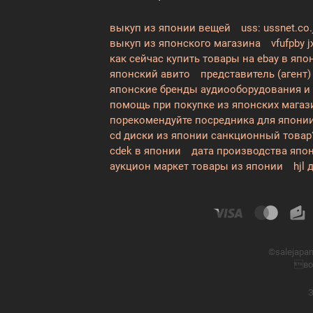
выкуп из японии вещей
uss: ussnet.co.
выкуп из японского магазина
vfufpby j
как сейчас купить товары на ebay в япо
японский авито
представитель (агент)
японские бренды аудиооборудования и
помощь при покупке из японских мага
порекомендуйте посредника для японии,
cd диски из японии санкционный товар
cdek в японии
дата производства япо
аукцион маркет товары из японии
hjl
©salejapa
во
З