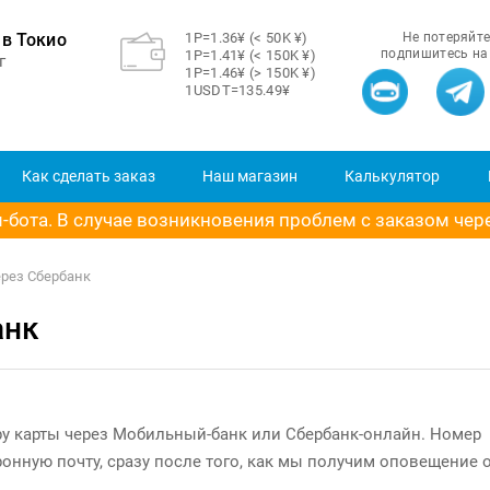
в Токио
1Р=1.36¥ (< 50K ¥)
Не потеряйте
подпишитесь на
1Р=1.41¥ (< 150K ¥)
г
1Р=1.46¥ (> 150K ¥)
1USDT=135.49¥
Как сделать заказ
Наш магазин
Калькулятор
бота. В случае возникновения проблем с заказом через
ерез Сбербанк
анк
ру карты через Мобильный-банк или Сбербанк-онлайн. Номер
ронную почту, сразу после того, как мы получим оповещение 