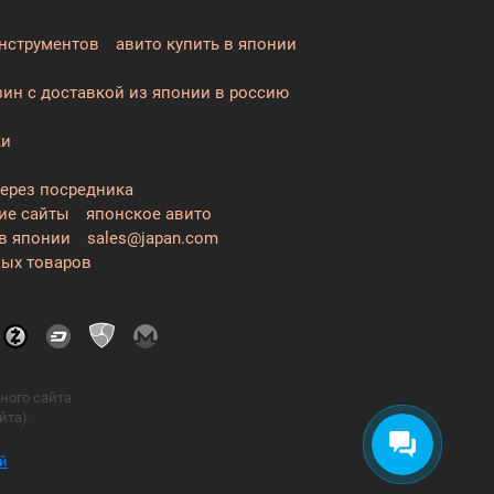
нструментов
авито купить в японии
зин с доставкой из японии в россию
ки
через посредника
ие сайты
японское авито
в японии
sales@japan.com
ых товаров
ного сайта
та).
й