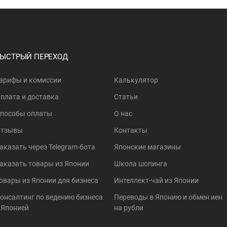
БЫСТРЫЙ ПЕРЕХОД
арифы и комиссии
Калькулятор
плата и доставка
Статьи
пособы оплаты
О нас
тзывы
Контакты
аказать через Telegram-бота
Японские магазины
аказать товары из Японии
Школа шопинга
овары из Японии для бизнеса
Интеллект-чай из Японии
онсалтинг по ведению бизнеса
Переводы в Японию и обмен иен
 Японией
на рубли