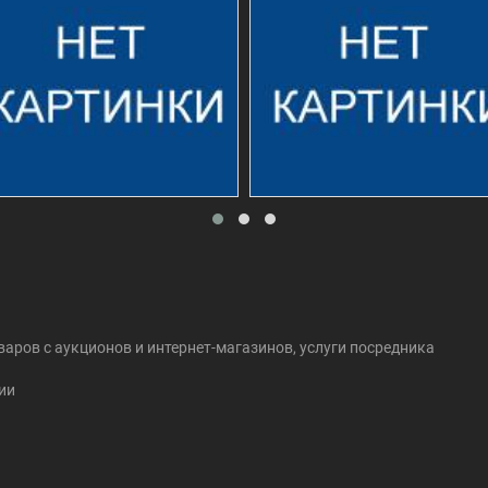
оваров c аукционов и интернет-магазинов, услуги посредника
ии