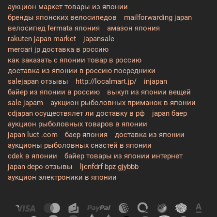
аукцион маркет товары из японии
бренды японских велосипедов
mailforwarding japan
велосипед fermata япония
амазон япония
rakuten japan market
japansale
mercari jp доставка в россию
как заказать с японии товар в россию
доставка из японии в россию посредники
salejapan отзывы
http://localmart.jp/
injapan
байер из японии в россию
выкуп из японии вещей
sale japam
аукцион рыболовных приманок в японии
cdjapan осуществялет ли доставку в рф
japan баер
аукцион рыболовных товаров в японии
japan luct .com
баер япония
доставка из японии
аукционы рыболовных снастей в японии
cdek в японии
байер товары из японии интернет
japan depo отзывы
ljcnfdrf bpz gjybbb
аукцион электроники в японии