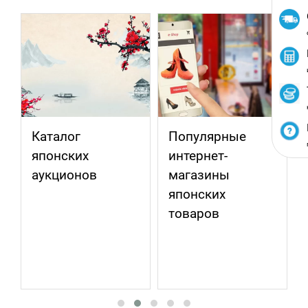
г
Популярные
Достоинства
их
интернет-
покупка
нов
магазины
японской
японских
винтажной
товаров
аудиотехник