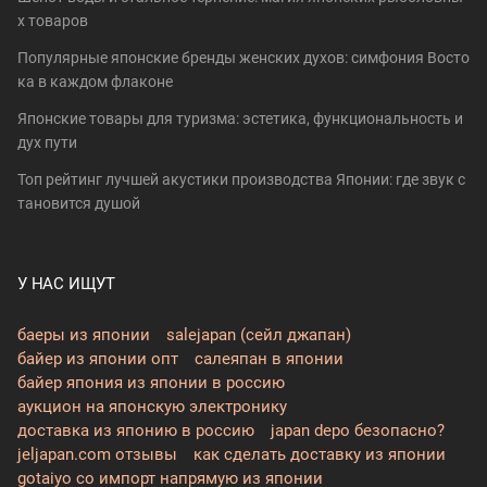
х товаров
Популярные японские бренды женских духов: симфония Восто
ка в каждом флаконе
Японские товары для туризма: эстетика, функциональность и
дух пути
Топ рейтинг лучшей акустики производства Японии: где звук с
тановится душой
У НАС ИЩУТ
баеры из японии
salejapan (сейл джапан)
байер из японии опт
салеяпан в японии
байер япония из японии в россию
аукцион на японскую электронику
доставка из японию в россию
japan depo безопасно?
jeljapan.com отзывы
как сделать доставку из японии
gotaiyo co импорт напрямую из японии