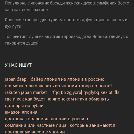
Популярные японские бренды женских духов: симфония Восто
ка в каждом флаконе
Японские товары для туризма: эстетика, функциональность и
дух пути
Топ рейтинг лучшей акустики производства Японии: где звук с
тановится душой
У НАС ИЩУТ
japan баер
байер япония из японии в россию
возможно ли заказать из японии товар по почте?
rakuten japan market
rfrjq bp zgjycrb[ rjvgfybq kexibt ,fls
где и как как будет на японском итачи обменять
доллары на рубли
амазон япония
доставка товаров из японии в россию
компании или частные лица., которые занимаются
поставками часов с японии