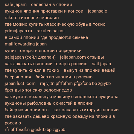
sale japam
салеяпан в японии
аукцион япония приставки и консои
japansale
rakuten интернет магазин
где можно купить классическую обувь в токио
primajapan.ru
rakuten заказ
в самой японии где продаются семена
mailforwarding japan
купит товары в японии посредники
salejapan (сейл джапан)
jeljapan.com отзывы
как заказать с японии товар в россию
sail japan
где купить киндл в токио
выкуп из японии вещей
баер япония
байер из японии в россию
japan luct .com
rnj vj;tn pfrfpfnm pfgxfcnb bp zgjybb
бренды японских велосипедов
как купить вязальную машину с японского аукциона
аукционы рыболовных снастей в японии
байер из японии опт
как заказать гитару из японии
где заказать дёшево красивую одежду из японии в
россию
rfr pfrfpsdf.n gjcskrb bp zgjybb