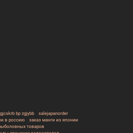
n gjcskrb bp zgjybb
salejapanorder
ии в россию
заказ манги из японии
рыболовных товаров