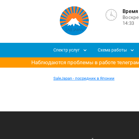
Время 
Воскре
14:33
Спектр услуг
Схема работы
Наблюдаются проблемы в работе телеграм-
SaleJapan - посредник в Японии