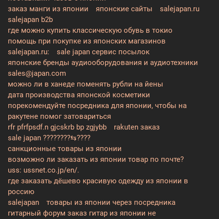
заказ манги из японии
японские сайты
salejapan.ru
salejapan b2b
где можно купить классическую обувь в токио
помощь при покупке из японских магазинов
salejapan.ru:
sale japan сервис посылок
японские бренды аудиооборудования и аудиотехники
sales@japan.com
можно ли в ханеде поменять рубли на йены
дата производства японской косметики
порекомендуйте посредника для японии, чтобы на
ракутене помог затовариться
rfr pfrfpsdf.n gjcskrb bp zgjybb
rakuten заказ
sale japan ????????⇆????
санкционные товары из японии
возможно ли заказать из японии товар по почте?
uss: ussnet.co.jp/en/.
где заказать дёшево красивую одежду из японии в
россию
salejapan
товары из японии через посредника
гитарный форум заказ гитар из японии не