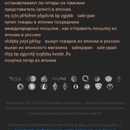
останавливают ли гитары на таможне
представитель (агент) в японии.
rnj vj;tn pfrfpfnm pfgxfcnb bp zgjybb
sale jpan
купит товары в японии посредники
международные посылки.. как отправить посылку из
японии в россию
vfufpby jxrjd jykfqy
выкуп товаров из японии в россию
выкуп из японского магазина
salesjapan
sale japan
rfrjq bp zgjycrb[ rjvgfybq kexibt ,fls
покупка гитар из японии
©salejapan 2012-2026 Все права защищены. Любое использование
материалов данного сайта возможно только после разрешения
правообладателя (администрации сайта).
Заполняя и отправляя на этом сайте формы, вы соглашаетесь с