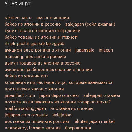
У НАС ИЩУТ
rakuten заказ
амазон япония
байер из японии в россию
salejapan (сейл джапан)
купит товары в японии посредники
байер товары из японии интернет
rfr pfrfpsdf.n gjcskrb bp zgjybb
аукцион электроники в японии
japansale
injapan
mercari jp доставка в россию
выкуп товаров из японии в россию
аукционы рыболовных снастей в японии
байер из японии опт
компании или частные лица., которые занимаются
поставками часов с японии
japan luct .com
japan depo отзывы
salejapan отзывы
возможно ли заказать из японии товар по почте?
mailforwarding japan
доставка из японии
jeljapan.com отзывы
salejapan
доставка из японию в россию
rakuten japan market
велосипед fermata япония
баер япония