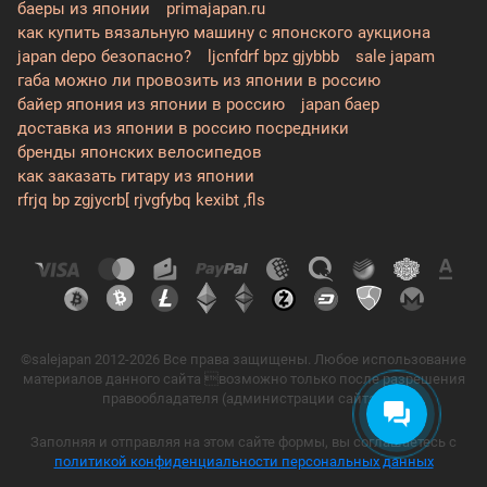
баеры из японии
primajapan.ru
как купить вязальную машину с японского аукциона
japan depo безопасно?
ljcnfdrf bpz gjybbb
sale japam
габа можно ли провозить из японии в россию
байер япония из японии в россию
japan баер
доставка из японии в россию посредники
бренды японских велосипедов
как заказать гитару из японии
rfrjq bp zgjycrb[ rjvgfybq kexibt ,fls
©salejapan 2012-2026 Все права защищены. Любое использование
материалов данного сайта возможно только после разрешения
правообладателя (администрации сайта).
Заполняя и отправляя на этом сайте формы, вы соглашаетесь с
политикой конфиденциальности персональных данных