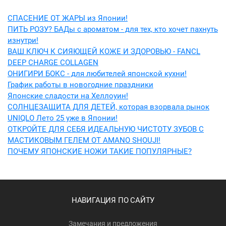
СПАСЕНИЕ ОТ ЖАРЫ из Японии!
ПИТЬ РОЗУ? БАДы с ароматом - для тех, кто хочет пахнуть
изнутри!
ВАШ КЛЮЧ К СИЯЮЩЕЙ КОЖЕ И ЗДОРОВЬЮ - FANCL
DEEP CHARGE COLLAGEN
ОНИГИРИ БОКС - для любителей японской кухни!
График работы в новогодние праздники
Японские сладости на Хеллоуин!
СОЛНЦЕЗАЩИТА ДЛЯ ДЕТЕЙ, которая взорвала рынок
UNIQLO Лето 25 уже в Японии!
ОТКРОЙТЕ ДЛЯ СЕБЯ ИДЕАЛЬНУЮ ЧИСТОТУ ЗУБОВ С
МАСТИКОВЫМ ГЕЛЕМ ОТ AMANO SHOUJI!
ПОЧЕМУ ЯПОНСКИЕ НОЖИ ТАКИЕ ПОПУЛЯРНЫЕ?
НАВИГАЦИЯ ПО САЙТУ
Замечания и предложения