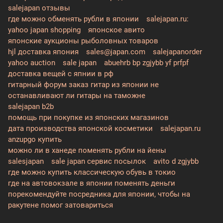
salejapan отзывы
где можно обменять рубли в японии
salejapan.ru:
yahoo japan shopping
японское авито
японские аукционы рыболовных товаров
hjl доставка япония
sales@japan.com
salejapanorder
yahoo auction
sale japan
abuehrb bp zgjybb yf prfpf
доставка вещей с япнии в рф
гитарный форум заказ гитар из японии не
останавливают ли гитары на таможне
salejapan b2b
помощь при покупке из японских магазинов
дата производства японской косметики
salejapan.ru
anzupgo купить
можно ли в ханеде поменять рубли на йены
salesjapan
sale japan сервис посылок
avito d zgjybb
где можно купить классическую обувь в токио
где на автовокзале в японии поменять деньги
порекомендуйте посредника для японии, чтобы на
ракутене помог затовариться