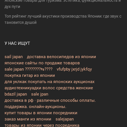
Японские товары для туризма: эстетика, функциональность и
дух пути
Топ рейтинг лучшей акустики производства Японии: где звук с
тановится душой
У НАС ИЩУТ
sail japan
доставка велосипедов из японии
японские сайты по продаже товаров
sale japan ????????⇆????
vfufpby jxrjd jykfqy
покупка гитар из японии
для уклкак покупать на японских аукционах
аудиотехникуадки волос средства женские
bdazil japan
sale jpan
доставка в рф · различные способы оплаты.
поддержка. онлайн-аукционы.
купит товары в японии посредники
заказ манги из японии
salejapan
товары из японии через посредника