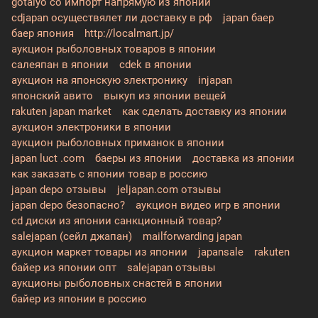
gotaiyo co импорт напрямую из японии
cdjapan осуществялет ли доставку в рф
japan баер
баер япония
http://localmart.jp/
аукцион рыболовных товаров в японии
салеяпан в японии
cdek в японии
аукцион на японскую электронику
injapan
японский авито
выкуп из японии вещей
rakuten japan market
как сделать доставку из японии
аукцион электроники в японии
аукцион рыболовных приманок в японии
japan luct .com
баеры из японии
доставка из японии
как заказать с японии товар в россию
japan depo отзывы
jeljapan.com отзывы
japan depo безопасно?
аукцион видео игр в японии
cd диски из японии санкционный товар?
salejapan (сейл джапан)
mailforwarding japan
аукцион маркет товары из японии
japansale
rakuten
байер из японии опт
salejapan отзывы
аукционы рыболовных снастей в японии
байер из японии в россию