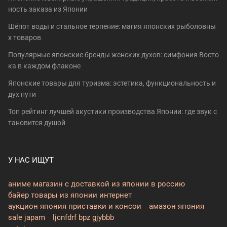
ность заказа из Японии
Шёпот воды и стальное терпение: магия японских рыболовны
х товаров
Популярные японские бренды женских духов: симфония Восто
ка в каждом флаконе
Японские товары для туризма: эстетика, функциональность и
дух пути
Топ рейтинг лучшей акустики производства Японии: где звук с
тановится душой
У НАС ИЩУТ
аниме магазин с доставкой из японии в россию
байер товары из японии интернет
аукцион япония приставки и консои
амазон япония
sale japam
ljcnfdrf bpz gjybbb