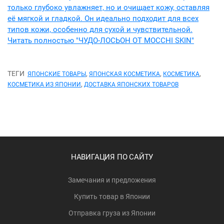
только глубоко увлажняет, но и очищает кожу, оставляя
её мягкой и гладкой. Он идеально подходит для всех
типов кожи, особенно для сухой и чувствительной.
Читать полностью "ЧУДО-ЛОСЬОН ОТ MOCCHI SKIN"
ТЕГИ
,
,
,
ЯПОНСКИЕ ТОВАРЫ
ЯПОНСКАЯ КОСМЕТИКА
КОСМЕТИКА
,
КОСМЕТИКА ИЗ ЯПОНИИ
ДОСТАВКА ЯПОНСКИХ ТОВАРОВ
НАВИГАЦИЯ ПО САЙТУ
Замечания и предложения
Купить товар в Японии
Отправка груза из Японии