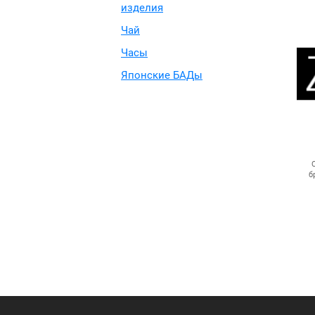
изделия
Чай
Часы
Японские БАДы
б