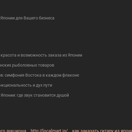
з Японии для Вашего бизнеса
 красота и возможность заказа из Японии
понских рыболовных товаров
в: симфония Востока в каждом флаконе
нкциональность и дух пути
Японии: где звук становится душой
ого аукциона
http://localmart.jp/
как заказать гитару из япон