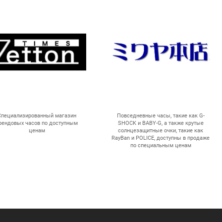
Специализированный магазин
Повседневные часы, такие как G-
рендовых часов по доступным
SHOCK и BABY-G, а также крутые
ценам
солнцезащитные очки, такие как
RayBan и POLICE, доступны в продаже
по специальным ценам