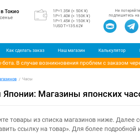
в Токио
1Р=1.35¥ (< 50K ¥)
Не потеряйте
подпишитесь на
1Р=1.40¥ (< 150K ¥)
сенье
1Р=1.45¥ (> 150K ¥)
1USDT=135.62¥
Как сделать заказ
Наш магазин
Калькулятор
бота. В случае возникновения проблем с заказом через
агазинов
Часы
ы Японии: Магазины японских час
ите товары из списка магазинов ниже. Далее 
бавить ссылку на товар». Для более подробной