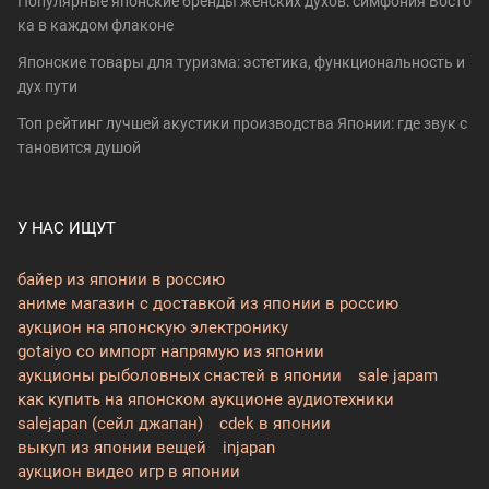
Популярные японские бренды женских духов: симфония Восто
ка в каждом флаконе
Японские товары для туризма: эстетика, функциональность и
дух пути
Топ рейтинг лучшей акустики производства Японии: где звук с
тановится душой
У НАС ИЩУТ
байер из японии в россию
аниме магазин с доставкой из японии в россию
аукцион на японскую электронику
gotaiyo co импорт напрямую из японии
аукционы рыболовных снастей в японии
sale japam
как купить на японском аукционе аудиотехники
salejapan (сейл джапан)
cdek в японии
выкуп из японии вещей
injapan
аукцион видео игр в японии