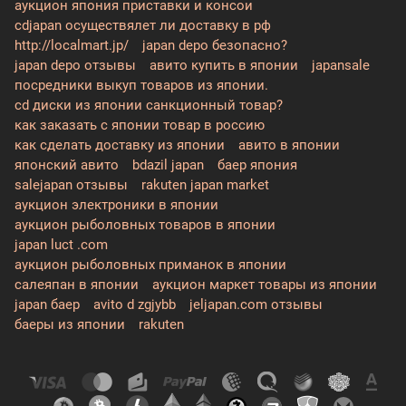
аукцион япония приставки и консои
cdjapan осуществялет ли доставку в рф
http://localmart.jp/
japan depo безопасно?
japan depo отзывы
авито купить в японии
japansale
посредники выкуп товаров из японии.
cd диски из японии санкционный товар?
как заказать с японии товар в россию
как сделать доставку из японии
авито в японии
японский авито
bdazil japan
баер япония
salejapan отзывы
rakuten japan market
аукцион электроники в японии
аукцион рыболовных товаров в японии
japan luct .com
аукцион рыболовных приманок в японии
салеяпан в японии
аукцион маркет товары из японии
japan баер
avito d zgjybb
jeljapan.com отзывы
баеры из японии
rakuten