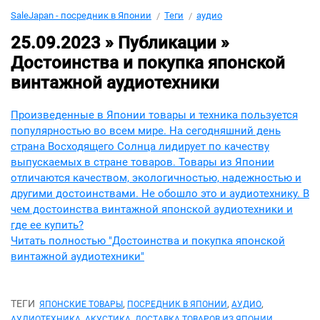
SaleJapan - посредник в Японии
Теги
аудио
25.09.2023 » Публикации »
Достоинства и покупка японской
винтажной аудиотехники
Произведенные в Японии товары и техника пользуется
популярностью во всем мире. На сегодняшний день
страна Восходящего Солнца лидирует по качеству
выпускаемых в стране товаров. Товары из Японии
отличаются качеством, экологичностью, надежностью и
другими достоинствами. Не обошло это и аудиотехнику. В
чем достоинства винтажной японской аудиотехники и
где ее купить?
Читать полностью "Достоинства и покупка японской
винтажной аудиотехники"
ТЕГИ
,
,
,
ЯПОНСКИЕ ТОВАРЫ
ПОСРЕДНИК В ЯПОНИИ
АУДИО
,
,
АУДИОТЕХНИКА
АКУСТИКА
ДОСТАВКА ТОВАРОВ ИЗ ЯПОНИИ