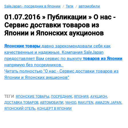
SaleJapan - посредник в Японии
Теги
автомобили
01.07.2016 » Публикации »
О нас -
Сервис доставки товаров из
Японии и Японских аукционов
Японские товары
давно зарекомендовали себя как
качественные и надежные. Компания SaleJapan
предоставляет Вам сервис по выкупу
товаров из Японии
напрямую без посредников.
Читать полностью "О нас - Сервис доставки товаров из
Японии и Японских аукционов"
ТЕГИ
,
,
,
,
ЯПОНСКИЕ ТОВАРЫ
ПОСРЕДНИК
ЯПОНИЯ
АУКЦИОН
,
,
,
,
,
ДОСТАВКА ТОВАРОВ
АВТОМОБИЛИ
YAHOO
RAKUTEN
AMAZON JAPAN
,
ЯПОНСКИЙ ОТЕЛЬ
КОНЦЕРТ В ЯПОНИИ