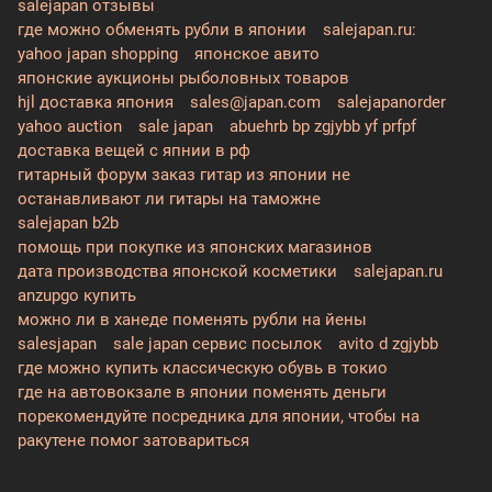
salejapan отзывы
где можно обменять рубли в японии
salejapan.ru:
yahoo japan shopping
японское авито
японские аукционы рыболовных товаров
hjl доставка япония
sales@japan.com
salejapanorder
yahoo auction
sale japan
abuehrb bp zgjybb yf prfpf
доставка вещей с япнии в рф
гитарный форум заказ гитар из японии не
останавливают ли гитары на таможне
salejapan b2b
помощь при покупке из японских магазинов
дата производства японской косметики
salejapan.ru
anzupgo купить
можно ли в ханеде поменять рубли на йены
salesjapan
sale japan сервис посылок
avito d zgjybb
где можно купить классическую обувь в токио
где на автовокзале в японии поменять деньги
порекомендуйте посредника для японии, чтобы на
ракутене помог затовариться