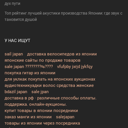
дух пути
Топ рейтинг лучшей акустики производства Японии: где звук с
тановится душой
У НАС ИЩУТ
sail japan
доставка велосипедов из японии
японские сайты по продаже товаров
sale japan ????????⇆????
vfufpby jxrjd jykfqy
покупка гитар из японии
для уклкак покупать на японских аукционах
аудиотехникуадки волос средства женские
bdazil japan
sale jpan
доставка в рф · различные способы оплаты.
поддержка. онлайн-аукционы.
купит товары в японии посредники
заказ манги из японии
salejapan
товары из японии через посредника