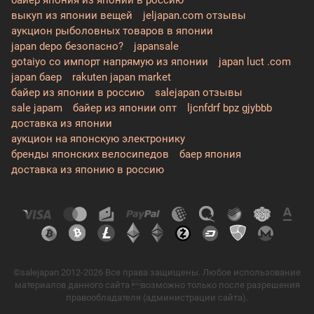
выкуп из японии вещей
jeljapan.com отзывы
аукцион рыболовных товаров в японии
japan depo безопасно?
japansale
gotaiyo co импорт напрямую из японии
japan luct .com
japan баер
rakuten japan market
байер из японии в россию
salejapan отзывы
sale japam
байер из японии опт
ljcnfdrf bpz gjybbb
доставка из японии
аукцион на японскую электронику
бренды японских велосипедов
баер япония
доставка из японию в россию
©salejapan 2012-2026 Все права защищены. Любое использование
материалов данного сайта возможно только после разрешения
правообладателя (администрации сайта).