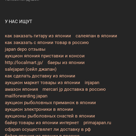
У НАС ИЩУТ
как заказать гитару из японии
салеяпан в японии
как заказать с японии товар в россию
japan depo отзывы
аукцион япония приставки и консои
http://localmart.jp/
баеры из японии
salejapan (сейл джапан)
как сделать доставку из японии
аукцион маркет товары из японии
injapan
амазон япония
mercari jp доставка в россию
mailforwarding japan
аукцион рыболовных приманок в японии
аукцион электроники в японии
аукционы рыболовных снастей в японии
байер товары из японии интернет
primajapan.ru
cdjapan осуществялет ли доставку в рф
байер япония из японии в россию