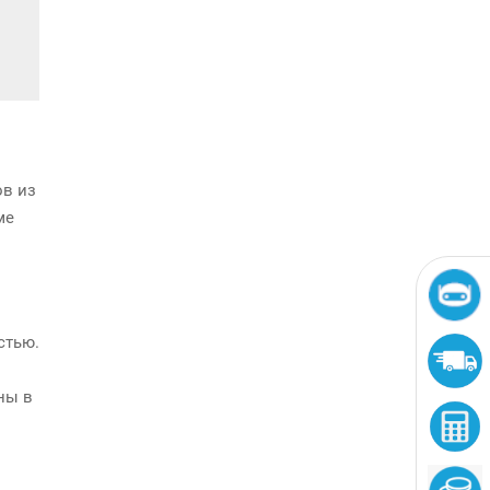
ов из
ме
стью.
ны в