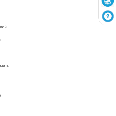
кой,
и
омить
е