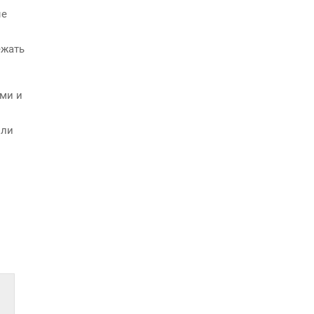
ые
ежать
ми и
 ли