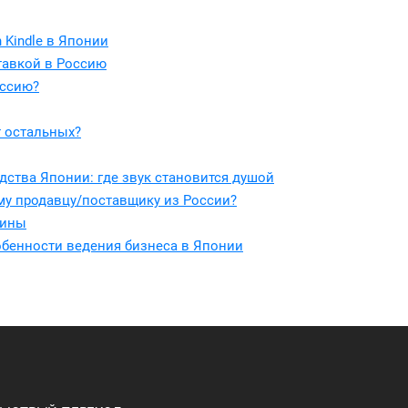
 Kindle в Японии
тавкой в Россию
оссию?
 остальных?
дства Японии: где звук становится душой
му продавцу/поставщику из России?
зины
обенности ведения бизнеса в Японии