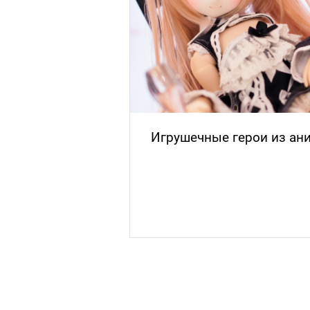
доставки товаров
Игрушечные герои из ан
нских