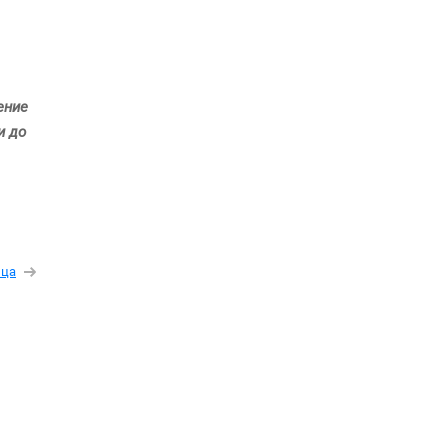
ение
и до
ица