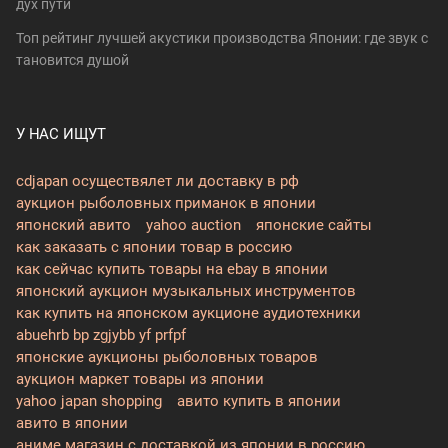
дух пути
Топ рейтинг лучшей акустики производства Японии: где звук с
тановится душой
У НАС ИЩУТ
cdjapan осуществялет ли доставку в рф
аукцион рыболовных приманок в японии
японский авито
yahoo auction
японские сайты
как заказать с японии товар в россию
как сейчас купить товары на ebay в японии
японский аукцион музыкальных инструментов
как купить на японском аукционе аудиотехники
abuehrb bp zgjybb yf prfpf
японские аукционы рыболовных товаров
аукцион маркет товары из японии
yahoo japan shopping
авито купить в японии
авито в японии
аниме магазин с доставкой из японии в россию