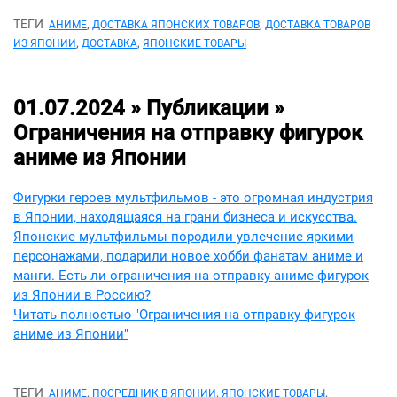
ТЕГИ
,
,
АНИМЕ
ДОСТАВКА ЯПОНСКИХ ТОВАРОВ
ДОСТАВКА ТОВАРОВ
,
,
ИЗ ЯПОНИИ
ДОСТАВКА
ЯПОНСКИЕ ТОВАРЫ
01.07.2024 » Публикации »
Ограничения на отправку фигурок
аниме из Японии
Фигурки героев мультфильмов - это огромная индустрия
в Японии, находящаяся на грани бизнеса и искусства.
Японские мультфильмы породили увлечение яркими
персонажами, подарили новое хобби фанатам аниме и
манги. Есть ли ограничения на отправку аниме-фигурок
из Японии в Россию?
Читать полностью "Ограничения на отправку фигурок
аниме из Японии"
ТЕГИ
,
,
,
АНИМЕ
ПОСРЕДНИК В ЯПОНИИ
ЯПОНСКИЕ ТОВАРЫ