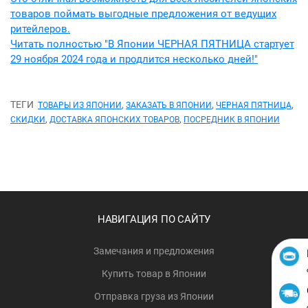
товаров поймать выгодные предложения от ведущих
ритейлеров.
Читать полностью "В Японии ЧЕРНАЯ ПЯТНИЦА стартует
29 ноября 2024 года и продлится несколько дней!"
ТЕГИ
,
,
,
ТОВАРЫ ИЗ ЯПОНИИ
ЗАКАЗАТЬ В ЯПОНИИ
ЧЕРНАЯ ПЯТНИЦА
,
,
СКИДКИ
ДОСТАВКА ЯПОНСКИХ ТОВАРОВ
ПОСРЕДНИК В ЯПОНИИ
НАВИГАЦИЯ ПО САЙТУ
Замечания и предложения
Купить товар в Японии
Отправка груза из Японии