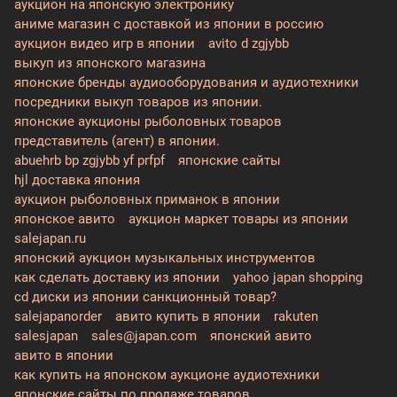
аукцион на японскую электронику
аниме магазин с доставкой из японии в россию
аукцион видео игр в японии
avito d zgjybb
выкуп из японского магазина
японские бренды аудиооборудования и аудиотехники
посредники выкуп товаров из японии.
японские аукционы рыболовных товаров
представитель (агент) в японии.
abuehrb bp zgjybb yf prfpf
японские сайты
hjl доставка япония
аукцион рыболовных приманок в японии
японское авито
аукцион маркет товары из японии
salejapan.ru
японский аукцион музыкальных инструментов
как сделать доставку из японии
yahoo japan shopping
cd диски из японии санкционный товар?
salejapanorder
авито купить в японии
rakuten
salesjapan
sales@japan.com
японский авито
авито в японии
как купить на японском аукционе аудиотехники
японские сайты по продаже товаров