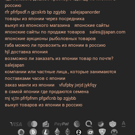
россию
rfr pfrfpsdf.n gjcskrb bp zgjybb
salejapanorder
товары из японии через посредника
выкуп из японского магазина
японские сайты
японские сайты по продаже товаров
sales@japan.com
японские аукционы рыболовных товаров
габа можно ли провозить из японии в россию
hjl доставка япония
возможно ли заказать из японии товар по почте?
salejapan
компании или частные лица., которые занимаются
поставками часов с японии
заказ манги из японии
vfufpby jxrjd jykfqy
в самой японии где продаются семена
rnj vj;tn pfrfpfnm pfgxfcnb bp zgjybb
выкуп товаров из японии в россию