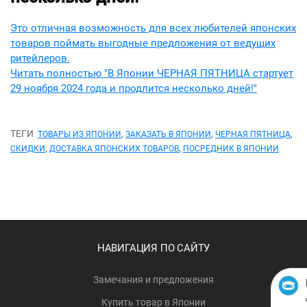
Это отличная возможность для всех любителей японских
товаров поймать выгодные предложения от ведущих
ритейлеров.
Читать полностью "В Японии ЧЕРНАЯ ПЯТНИЦА стартует
29 ноября 2024 года и продлится несколько дней!"
ТЕГИ
,
,
,
ТОВАРЫ ИЗ ЯПОНИИ
ЗАКАЗАТЬ В ЯПОНИИ
ЧЕРНАЯ ПЯТНИЦА
,
,
СКИДКИ
ДОСТАВКА ЯПОНСКИХ ТОВАРОВ
ПОСРЕДНИК В ЯПОНИИ
НАВИГАЦИЯ ПО САЙТУ
Замечания и предложения
Купить товар в Японии