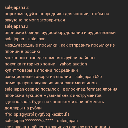
salejapan.ru:
порекомендуйте посредника для японии, чтобы на
ракутене помог затовариться
salejapan.ru
японские бренды аудиооборудования и аудиотехники
sale japan
sale jpan
международные посылки.. как отправить посылку из
японии в россию
можно ли в ханеде поменять рубли на йены
покупка гитар из японии
yahoo auction
купит товары в японии посредники
санкционные товары из японии
salejapan b2b
помощь при покупке из японских магазинов
sale japan сервис посылок
велосипед fermata япония
японский аукцион музыкальных инструментов
где и как как будет на японском итачи обменять
доллары на рубли
rfrjq bp zgjycrb[ rjvgfybq kexibt ,fls
sale japan ????????⇆????
salesjapan
где заказать дёшево красивую одежду из японии в