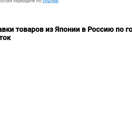
России перейдите по
ссылке
авки товаров из Японии в Россию по г
ток