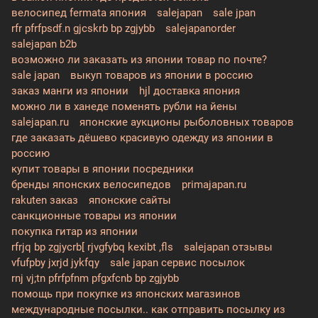
велосипед fermata япония
salejapan
sale jpan
rfr pfrfpsdf.n gjcskrb bp zgjybb
salejapanorder
salejapan b2b
возможно ли заказать из японии товар по почте?
sale japan
выкуп товаров из японии в россию
заказ манги из японии
hjl доставка япония
можно ли в ханеде поменять рубли на йены
salejapan.ru
японские аукционы рыболовных товаров
где заказать дёшево красивую одежду из японии в
россию
купит товары в японии посредники
бренды японских велосипедов
primajapan.ru
rakuten заказ
японские сайты
санкционные товары из японии
покупка гитар из японии
rfrjq bp zgjycrb[ rjvgfybq kexibt ,fls
salejapan отзывы
vfufpby jxrjd jykfqy
sale japan сервис посылок
rnj vj;tn pfrfpfnm pfgxfcnb bp zgjybb
помощь при покупке из японских магазинов
международные посылки.. как отправить посылку из