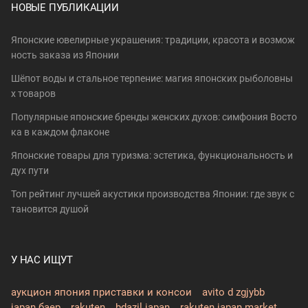
НОВЫЕ ПУБЛИКАЦИИ
Японские ювелирные украшения: традиции, красота и возмож
ность заказа из Японии
Шёпот воды и стальное терпение: магия японских рыболовны
х товаров
Популярные японские бренды женских духов: симфония Восто
ка в каждом флаконе
Японские товары для туризма: эстетика, функциональность и
дух пути
Топ рейтинг лучшей акустики производства Японии: где звук с
тановится душой
У НАС ИЩУТ
аукцион япония приставки и консои
avito d zgjybb
japan баер
rakuten
bdazil japan
rakuten japan market