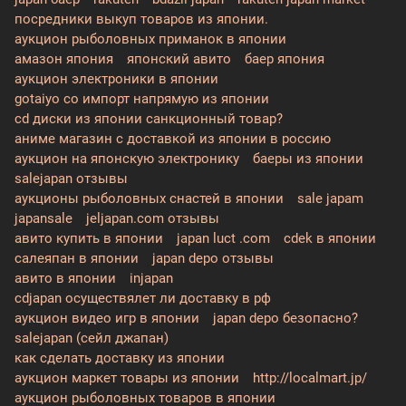
посредники выкуп товаров из японии.
аукцион рыболовных приманок в японии
амазон япония
японский авито
баер япония
аукцион электроники в японии
gotaiyo co импорт напрямую из японии
cd диски из японии санкционный товар?
аниме магазин с доставкой из японии в россию
аукцион на японскую электронику
баеры из японии
salejapan отзывы
аукционы рыболовных снастей в японии
sale japam
japansale
jeljapan.com отзывы
авито купить в японии
japan luct .com
cdek в японии
салеяпан в японии
japan depo отзывы
авито в японии
injapan
cdjapan осуществялет ли доставку в рф
аукцион видео игр в японии
japan depo безопасно?
salejapan (сейл джапан)
как сделать доставку из японии
аукцион маркет товары из японии
http://localmart.jp/
аукцион рыболовных товаров в японии