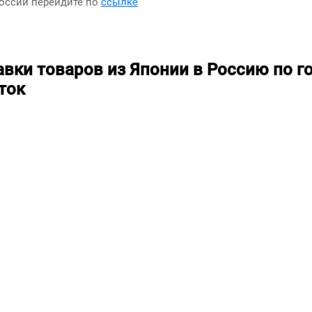
России перейдите по
ссылке
авки товаров из Японии в Россию по г
ток