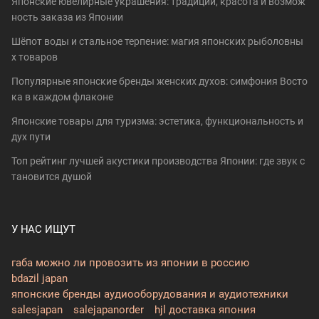
Японские ювелирные украшения: традиции, красота и возмож
ность заказа из Японии
Шёпот воды и стальное терпение: магия японских рыболовны
х товаров
Популярные японские бренды женских духов: симфония Восто
ка в каждом флаконе
Японские товары для туризма: эстетика, функциональность и
дух пути
Топ рейтинг лучшей акустики производства Японии: где звук с
тановится душой
У НАС ИЩУТ
габа можно ли провозить из японии в россию
bdazil japan
японские бренды аудиооборудования и аудиотехники
salesjapan
salejapanorder
hjl доставка япония