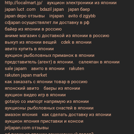
http://localmart.jp/
аукцион электроники из японии
japan luct .com
bdazil japan
japan баер
japan depo отзывы
injapan
avito d zgjybb
cdjapan осуществялет ли доставку в рф
байер из японии в россию
аниме магазин с доставкой из японии в россию
выкуп из японии вещей
cdek в японии
авито купить в японии
аукцион рыболовных приманок в японии
представитель (агент) в японии.
салеяпан в японии
sale japam
авито в японии
rakuten
rakuten japan market
как заказать с японии товар в россию
японский авито
баеры из японии
аукцион видео игр в японии
gotaiyo co импорт напрямую из японии
аукционы рыболовных снастей в японии
амазон япония
как сделать доставку из японии
аукцион япония приставки и консои
jeljapan.com отзывы