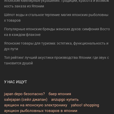
Японские ювелирные украшения: традиции, красота и возмож
ность заказа из Японии
Шёпот воды и стальное терпение: магия японских рыболовны
х товаров
Популярные японские бренды женских духов: симфония Восто
ка в каждом флаконе
Японские товары для туризма: эстетика, функциональность и
дух пути
Топ рейтинг лучшей акустики производства Японии: где звук с
тановится душой
У НАС ИЩУТ
japan depo безопасно?
баер япония
salejapan (сейл джапан)
anzupgo купить
аукцион на японскую электронику
yahoo! shopping
аукцион рыболовных товаров в японии