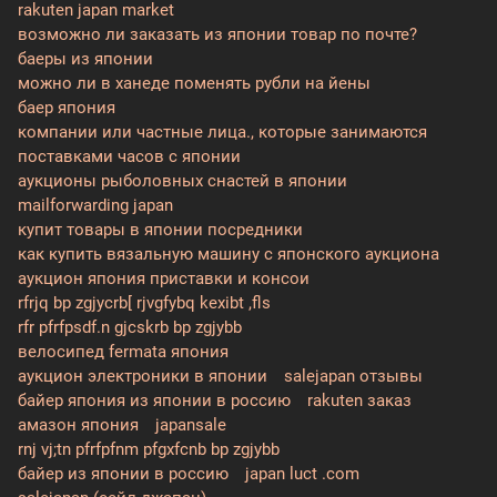
rakuten japan market
возможно ли заказать из японии товар по почте?
баеры из японии
можно ли в ханеде поменять рубли на йены
баер япония
компании или частные лица., которые занимаются
поставками часов с японии
аукционы рыболовных снастей в японии
mailforwarding japan
купит товары в японии посредники
как купить вязальную машину с японского аукциона
аукцион япония приставки и консои
rfrjq bp zgjycrb[ rjvgfybq kexibt ,fls
rfr pfrfpsdf.n gjcskrb bp zgjybb
велосипед fermata япония
аукцион электроники в японии
salejapan отзывы
байер япония из японии в россию
rakuten заказ
амазон япония
japansale
rnj vj;tn pfrfpfnm pfgxfcnb bp zgjybb
байер из японии в россию
japan luct .com