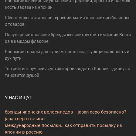
Японские ювелирные украшения: традиции, красота и возмож
ность заказа из Японии
Шёпот воды и стальное терпение: магия японских рыболовны
х товаров
Популярные японские бренды женских духов: симфония Восто
ка в каждом флаконе
Японские товары для туризма: эстетика, функциональность и
дух пути
Топ рейтинг лучшей акустики производства Японии: где звук с
тановится душой
У НАС ИЩУТ
бренды японских велосипедов
japan depo безопасно?
japan depo отзывы
международные посылки.. как отправить посылку из
японии в россию