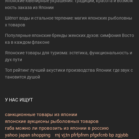
Японские ювелирные украшения: традиции, красота и возмож
ность заказа из Японии
Шёпот воды и стальное терпение: магия японских рыболовны
х товаров
Популярные японские бренды женских духов: симфония Восто
ка в каждом флаконе
Японские товары для туризма: эстетика, функциональность и
дух пути
Топ рейтинг лучшей акустики производства Японии: где звук с
тановится душой
У НАС ИЩУТ
санкционные товары из японии
японские аукционы рыболовных товаров
габа можно ли провозить из японии в россию
yahoo japan shopping
rnj vj;tn pfrfpfnm pfgxfcnb bp zgjybb