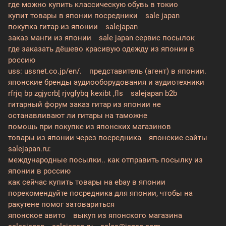
где можно купить классическую обувь в токио
купит товары в японии посредники
sale japan
покупка гитар из японии
salejapan
заказ манги из японии
sale japan сервис посылок
где заказать дёшево красивую одежду из японии в
россию
uss: ussnet.co.jp/en/.
представитель (агент) в японии.
японские бренды аудиооборудования и аудиотехники
rfrjq bp zgjycrb[ rjvgfybq kexibt ,fls
salejapan b2b
гитарный форум заказ гитар из японии не
останавливают ли гитары на таможне
помощь при покупке из японских магазинов
товары из японии через посредника
японские сайты
salejapan.ru:
международные посылки.. как отправить посылку из
японии в россию
как сейчас купить товары на ebay в японии
порекомендуйте посредника для японии, чтобы на
ракутене помог затовариться
японское авито
выкуп из японского магазина