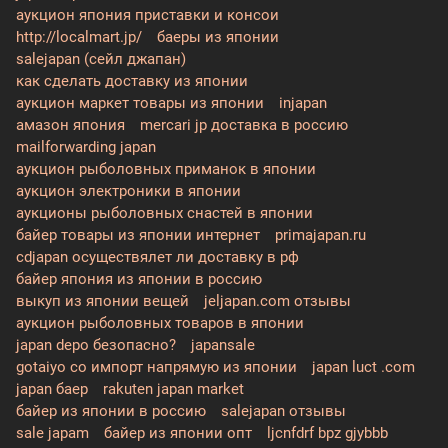
аукцион япония приставки и консои
http://localmart.jp/
баеры из японии
salejapan (сейл джапан)
как сделать доставку из японии
аукцион маркет товары из японии
injapan
амазон япония
mercari jp доставка в россию
mailforwarding japan
аукцион рыболовных приманок в японии
аукцион электроники в японии
аукционы рыболовных снастей в японии
байер товары из японии интернет
primajapan.ru
cdjapan осуществялет ли доставку в рф
байер япония из японии в россию
выкуп из японии вещей
jeljapan.com отзывы
аукцион рыболовных товаров в японии
japan depo безопасно?
japansale
gotaiyo co импорт напрямую из японии
japan luct .com
japan баер
rakuten japan market
байер из японии в россию
salejapan отзывы
sale japam
байер из японии опт
ljcnfdrf bpz gjybbb