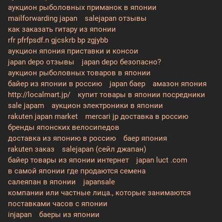
аукцион рыболовных приманок в японии
mailforwarding japan
salejapan отзывы
как заказать гитару из японии
rfr pfrfpsdf.n gjcskrb bp zgjybb
аукцион япония приставки и консои
japan depo отзывы
japan depo безопасно?
аукцион рыболовных товаров в японии
байер из японии в россию
japan баер
амазон япония
http://localmart.jp/
купит товары в японии посредники
sale japam
аукцион электроники в японии
rakuten japan market
mercari jp доставка в россию
бренды японских велосипедов
доставка из японию в россию
баер япония
rakuten заказ
salejapan (сейл джапан)
байер товары из японии интернет
japan luct .com
в самой японии где продаются семена
салеяпан в японии
japansale
компании или частные лица., которые занимаются
поставками часов с японии
injapan
баеры из японии