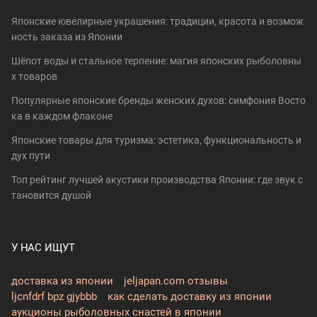
Японские ювелирные украшения: традиции, красота и возмож
ность заказа из Японии
Шёпот воды и стальное терпение: магия японских рыболовны
х товаров
Популярные японские бренды женских духов: симфония Восто
ка в каждом флаконе
Японские товары для туризма: эстетика, функциональность и
дух пути
Топ рейтинг лучшей акустики производства Японии: где звук с
тановится душой
У НАС ИЩУТ
доставка из японии
jeljapan.com отзывы
ljcnfdrf bpz gjybbb
как сделать доставку из японии
аукционы рыболовных снастей в японии