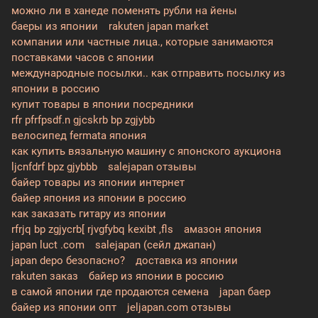
можно ли в ханеде поменять рубли на йены
баеры из японии
rakuten japan market
компании или частные лица., которые занимаются
поставками часов с японии
международные посылки.. как отправить посылку из
японии в россию
купит товары в японии посредники
rfr pfrfpsdf.n gjcskrb bp zgjybb
велосипед fermata япония
как купить вязальную машину с японского аукциона
ljcnfdrf bpz gjybbb
salejapan отзывы
байер товары из японии интернет
байер япония из японии в россию
как заказать гитару из японии
rfrjq bp zgjycrb[ rjvgfybq kexibt ,fls
амазон япония
japan luct .com
salejapan (сейл джапан)
japan depo безопасно?
доставка из японии
rakuten заказ
байер из японии в россию
в самой японии где продаются семена
japan баер
байер из японии опт
jeljapan.com отзывы